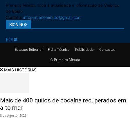
Primeiro Minuto: toda a atualidade e informação de Celorico
de Basto.
Contato:
infoprimeirominuto@gmail.com
SIGA-NOS
Estatuto Editorial
Ficha Técnica
Publicidade
Contactos
© Primeiro Minuto
MAIS HISTÓRIAS
Mais de 400 quilos de cocaína recuperados em
alto mar
8 de Agosto, 2026