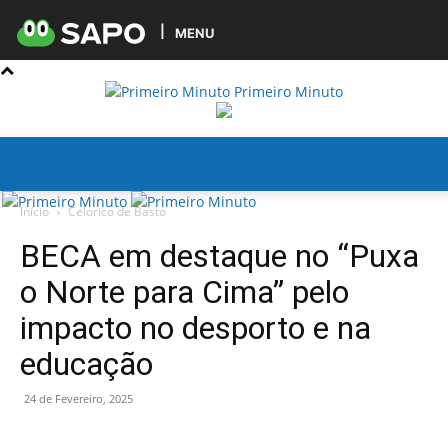
MENU
Primeiro Minuto
Início
Celorico de Basto
BECA em destaque no “Puxa
o Norte para Cima” pelo
impacto no desporto e na
educação
24 de Fevereiro, 2025