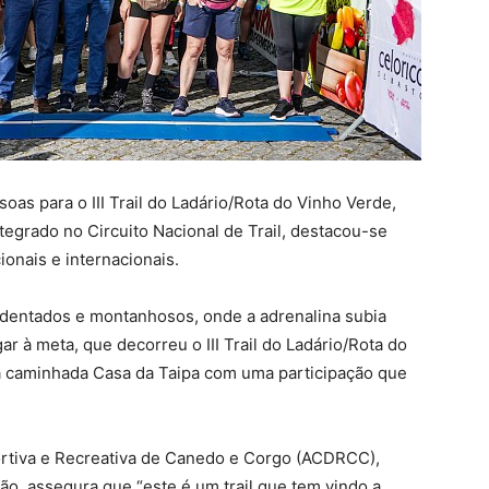
as para o III Trail do Ladário/Rota do Vinho Verde,
tegrado no Circuito Nacional de Trail, destacou-se
cionais e internacionais.
identados e montanhosos, onde a adrenalina subia
r à meta, que decorreu o III Trail do Ladário/Rota do
 a caminhada Casa da Taipa com uma participação que
ortiva e Recreativa de Canedo e Corgo (ACDRCC),
ão, assegura que “este é um trail que tem vindo a