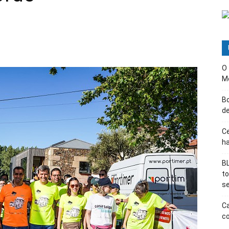
O
M
B
d
Ce
ha
BL
t
s
Ca
co