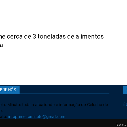
he cerca de 3 toneladas de alimentos
a
BRE NÓS
eiro Minuto: toda a atualidade e informação de Celorico de
o.
ato:
infoprimeirominuto@gmail.com
Estatut