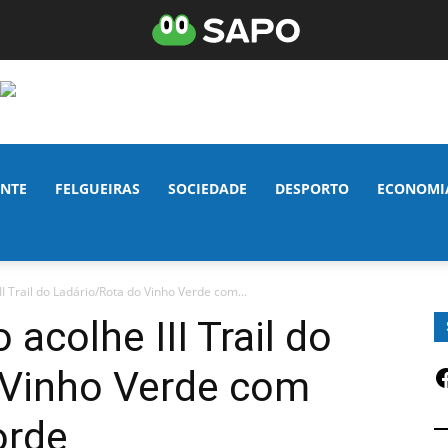
NTE
FELGUEIRAS
SOCIEDADE
DESPORTO
ECONOMI
II Trail do Ladário/Rota do Vinho Verde com...
 acolhe III Trail do
F
 Vinho Verde com
orde