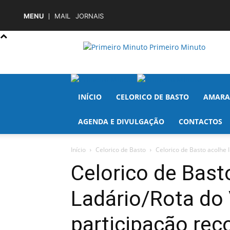
MENU
MAIL
JORNAIS
Primeiro Minuto
INÍCIO
CELORICO DE BASTO
AMARA
AGENDA E DIVULGAÇÃO
CONTACTOS
Início
Celorico de Basto
Celorico de Basto acolhe I
Celorico de Basto
Ladário/Rota do
participação rec