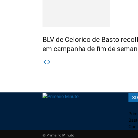
BLV de Celorico de Basto recol
em campanha de fim de seman
SO
Prim
Bast
Cont
© Primeiro Minuto