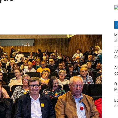
Ma
al
AM
Se
Am
c
O
M
B
d