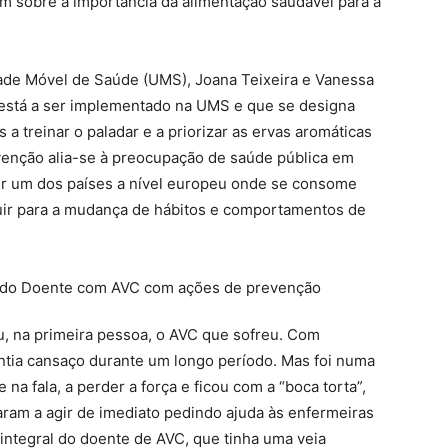
am sobre a importância da alimentação saudável para a
ade Móvel de Saúde (UMS), Joana Teixeira e Vanessa
 está a ser implementado na UMS e que se designa
 a treinar o paladar e a priorizar as ervas aromáticas
rvenção alia-se à preocupação de saúde pública em
 ser um dos países a nível europeu onde se consome
buir para a mudança de hábitos e comportamentos de
u, na primeira pessoa, o AVC que sofreu. Com
ntia cansaço durante um longo período. Mas foi numa
na fala, a perder a força e ficou com a “boca torta”,
aram a agir de imediato pedindo ajuda às enfermeiras
integral do doente de AVC, que tinha uma veia