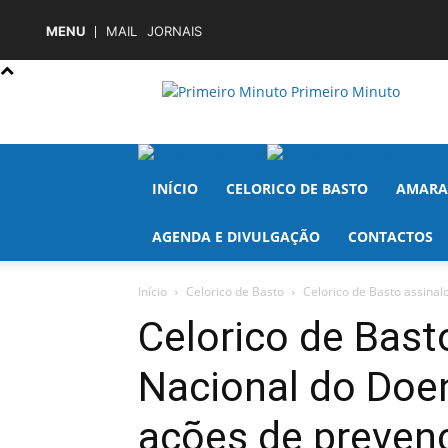
MENU
MAIL
JORNAIS
Primeiro Minuto
INÍCIO
CELORICO DE BASTO
AMARA
AGENDA E DIVULGAÇÃO
CONTACTOS
Início
Celorico de Basto
Celorico de Basto assina
Celorico de Bast
Nacional do Do
ações de preven