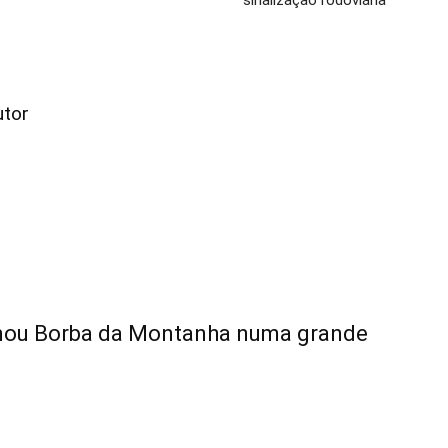
sinalização rodoviária
utor
rmou Borba da Montanha numa grande