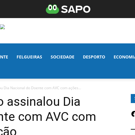
NTE
FELGUEIRAS
SOCIEDADE
DESPORTO
ECONOMI
lou Dia Nacional do Doente com AVC com ações...
o assinalou Dia
F
ente com AVC com
ção