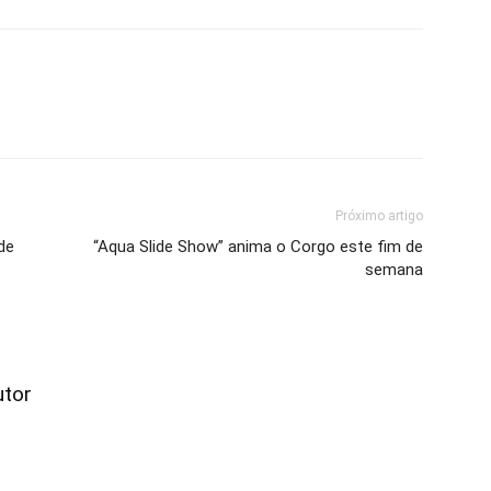
Próximo artigo
de
“Aqua Slide Show” anima o Corgo este fim de
semana
utor