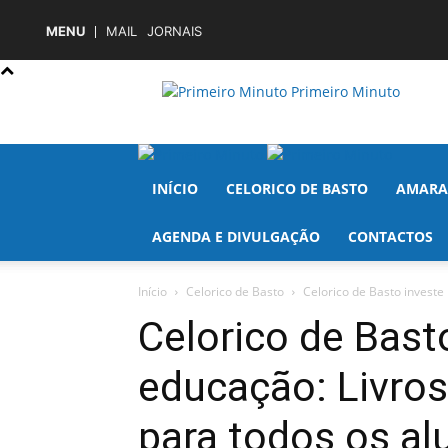
MENU
MAIL
JORNAIS
Primeiro Minuto
INÍCIO
CELORICO DE BASTO
AMARA
AGENDA E DIVULGAÇÃO
CONTACTOS
Início
Celorico de Basto
Celorico de Basto investe 
Celorico de Bast
educação: Livros
para todos os al