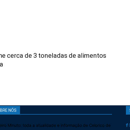
he cerca de 3 toneladas de alimentos
a
BRE NÓS
eiro Minuto: toda a atualidade e informação de Celorico de