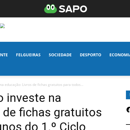
NTE
FELGUEIRAS
SOCIEDADE
DESPORTO
ECONOMI
na educação: Livros de fichas gratuitos para todos...
o investe na
F
 de fichas gratuitos
unos do 1.º Ciclo