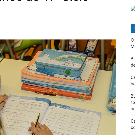
O
M
B
d
Ce
ha
BL
t
s
Ca
co