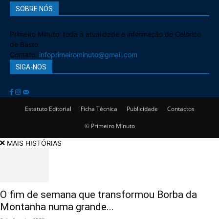
SOBRE NÓS
Primeiro Minuto: toda a atualidade e informação de Celorico
de Basto.
Contato:
infoprimeirominuto@gmail.com
SIGA-NOS
Estatuto Editorial
Ficha Técnica
Publicidade
Contactos
© Primeiro Minuto
MAIS HISTÓRIAS
O fim de semana que transformou Borba da
Montanha numa grande...