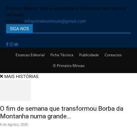
Primeiro Minuto: toda a atualidade e informação de Celorico
de Basto.
Contato:
infoprimeirominuto@gmail.com
SIGA-NOS
Estatuto Editorial
Ficha Técnica
Publicidade
Contactos
© Primeiro Minuto
MAIS HISTÓRIAS
O fim de semana que transformou Borba da
Montanha numa grande...
6 de Agosto, 2026