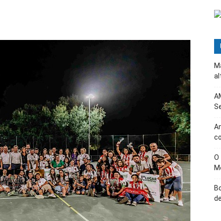
Ma
al
AM
Se
Am
c
O
M
B
d