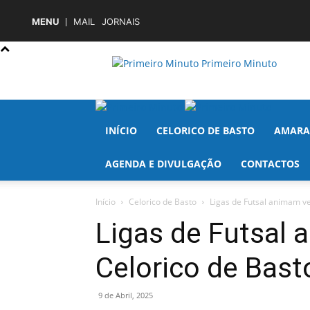
MENU
MAIL
JORNAIS
Primeiro Minuto
INÍCIO
CELORICO DE BASTO
AMARA
AGENDA E DIVULGAÇÃO
CONTACTOS
Início
Celorico de Basto
Ligas de Futsal animam v
Ligas de Futsal
Celorico de Bast
9 de Abril, 2025