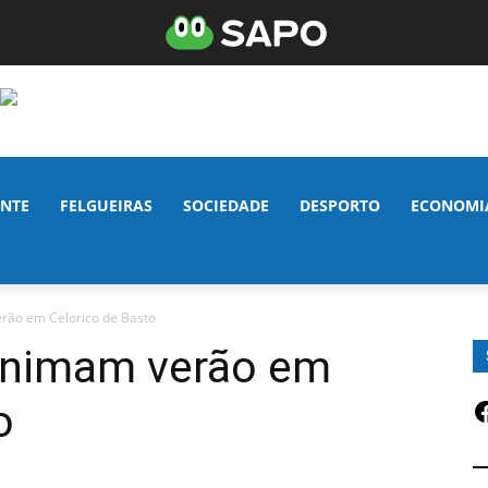
NTE
FELGUEIRAS
SOCIEDADE
DESPORTO
ECONOMI
erão em Celorico de Basto
 animam verão em
F
o