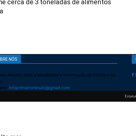
he cerca de 3 toneladas de alimentos
a
BRE NÓS
eiro Minuto: toda a atualidade e informação de Celorico de
o.
ato:
infoprimeirominuto@gmail.com
Estatut