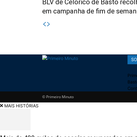
BLV de Celorico de Basto recol
em campanha de fim de seman
SO
Prim
Bast
Cont
© Primeiro Minuto
MAIS HISTÓRIAS