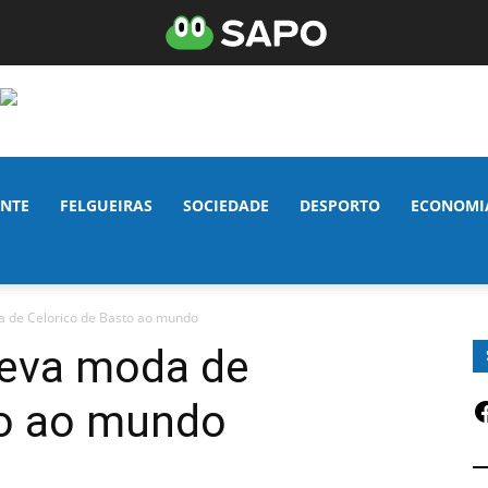
NTE
FELGUEIRAS
SOCIEDADE
DESPORTO
ECONOMI
a de Celorico de Basto ao mundo
leva moda de
F
to ao mundo