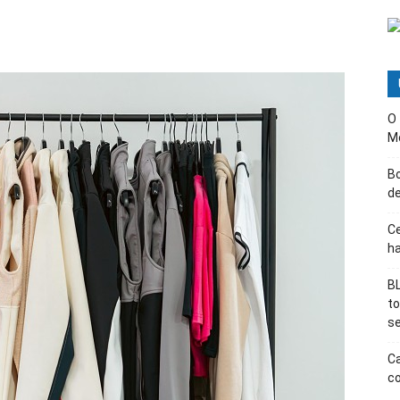
O
M
B
d
Ce
ha
BL
t
s
Ca
co