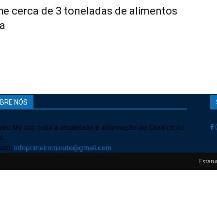
he cerca de 3 toneladas de alimentos
a
BRE NÓS
eiro Minuto: toda a atualidade e informação de Celorico de
o.
ato:
infoprimeirominuto@gmail.com
Estatut