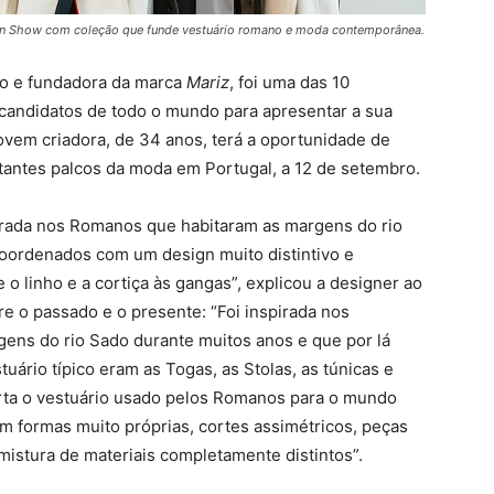
ion Show com coleção que funde vestuário romano e moda contemporânea.
to e fundadora da marca
Mariz
, foi uma das 10
 candidatos de todo o mundo para apresentar a sua
vem criadora, de 34 anos, terá a oportunidade de
tantes palcos da moda em Portugal, a 12 de setembro.
pirada nos Romanos que habitaram as margens do rio
coordenados com um design muito distintivo e
 o linho e a cortiça às gangas”, explicou a designer ao
re o passado e o presente: “Foi inspirada nos
ens do rio Sado durante muitos anos e que por lá
ário típico eram as Togas, as Stolas, as túnicas e
orta o vestuário usado pelos Romanos para o mundo
m formas muito próprias, cortes assimétricos, peças
istura de materiais completamente distintos”.