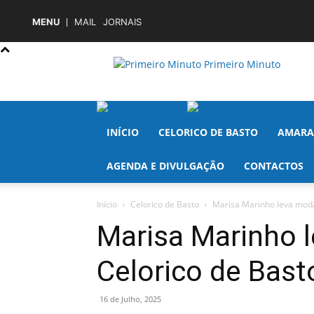
MENU
MAIL
JORNAIS
Primeiro Minuto
INÍCIO
CELORICO DE BASTO
AMARA
AGENDA E DIVULGAÇÃO
CONTACTOS
Início
Celorico de Basto
Marisa Marinho leva mod
Marisa Marinho 
Celorico de Bas
16 de Julho, 2025