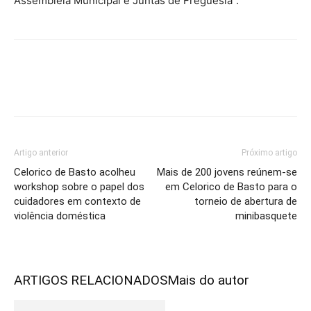
Assembleia Municipal e Juntas de Freguesia”.
Artigo anterior
Próximo artigo
Celorico de Basto acolheu
Mais de 200 jovens reúnem-se
workshop sobre o papel dos
em Celorico de Basto para o
cuidadores em contexto de
torneio de abertura de
violência doméstica
minibasquete
ARTIGOS RELACIONADOS
Mais do autor