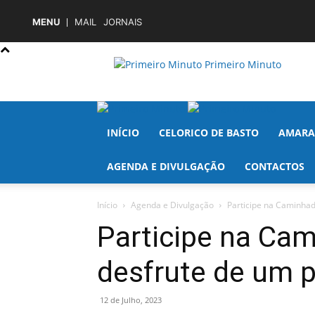
MENU
MAIL
JORNAIS
Primeiro Minuto
INÍCIO
CELORICO DE BASTO
AMARA
AGENDA E DIVULGAÇÃO
CONTACTOS
Início
Agenda e Divulgação
Participe na Caminhad
Participe na Cam
desfrute de um 
12 de Julho, 2023