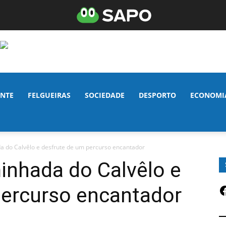
NTE
FELGUEIRAS
SOCIEDADE
DESPORTO
ECONOMI
a do Calvêlo e desfrute de um percurso encantador
inhada do Calvêlo e
F
percurso encantador