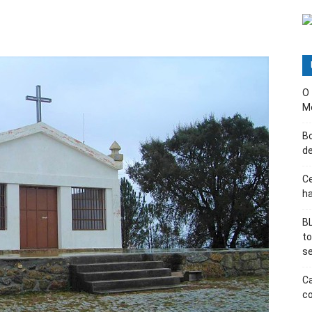
O
M
B
d
Ce
ha
BL
t
s
Ca
co