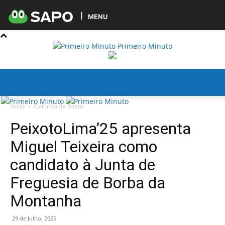
MENU
Primeiro Minuto
Início
Celorico de Basto
PeixotoLima’25 apresenta
Miguel Teixeira como
candidato à Junta de
Freguesia de Borba da
Montanha
29 de Julho, 2025