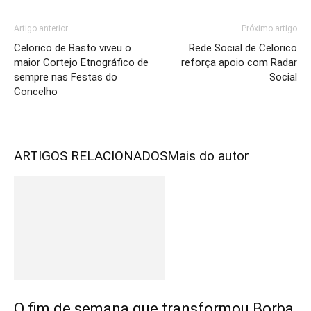
Artigo anterior
Próximo artigo
Celorico de Basto viveu o
Rede Social de Celorico
maior Cortejo Etnográfico de
reforça apoio com Radar
sempre nas Festas do
Social
Concelho
ARTIGOS RELACIONADOS
Mais do autor
O fim de semana que transformou Borba