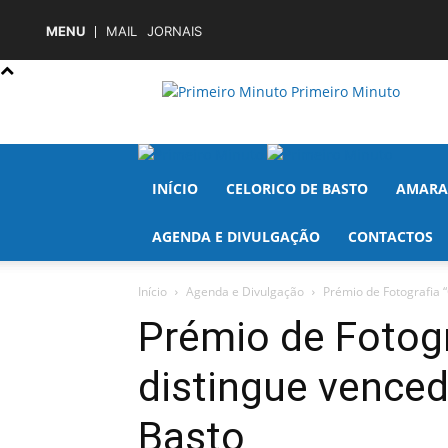
MENU
MAIL
JORNAIS
Primeiro Minuto
INÍCIO
CELORICO DE BASTO
AMARA
AGENDA E DIVULGAÇÃO
CONTACTOS
Início
Agenda e Divulgação
Prémio de Fotografia 
Prémio de Fotogr
distingue venced
Basto