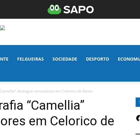
NTE
FELGUEIRAS
SOCIEDADE
DESPORTO
ECONOMI
“Camellia” distingue vencedores em Celorico de Basto
afia “Camellia”
F
ores em Celorico de