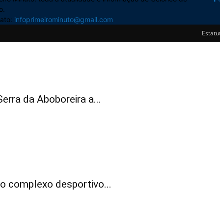
o.
ato:
infoprimeirominuto@gmail.com
Estatut
rra da Aboboreira a...
o complexo desportivo...