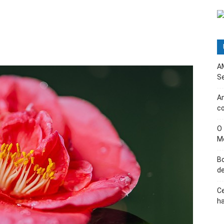
AM
Se
Am
c
O
M
B
d
Ce
ha