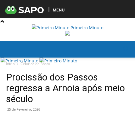
MENU
Primeiro Minuto
Início
Celorico de Basto
Procissão dos Passos
regressa a Arnoia após meio
século
25 de Fevereiro, 2026