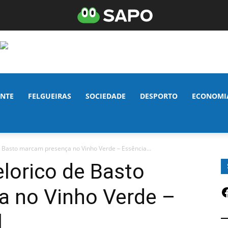
NTE
FELGUEIRAS
SOCIEDADE
DESPORTO
ECONOMI
e Basto marcam presença no Vinho Verde – Essência...
lorico de Basto
F
 no Vinho Verde –
l