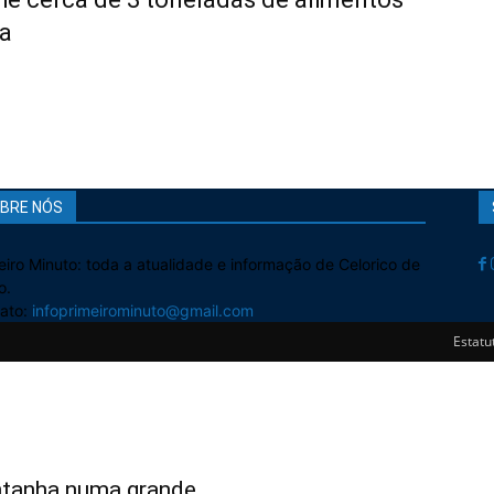
a
BRE NÓS
eiro Minuto: toda a atualidade e informação de Celorico de
o.
ato:
infoprimeirominuto@gmail.com
Estatut
tanha numa grande...