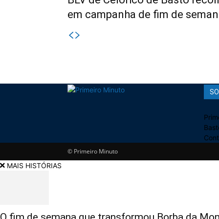
em campanha de fim de seman
SO
Prim
Bast
Cont
© Primeiro Minuto
MAIS HISTÓRIAS
O fim de semana que transformou Borba da Mon