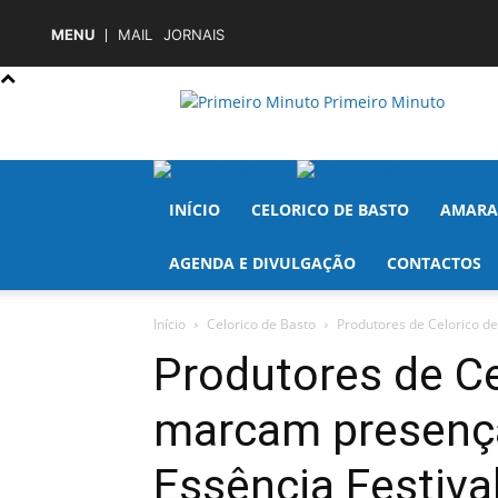
MENU
MAIL
JORNAIS
Primeiro Minuto
INÍCIO
CELORICO DE BASTO
AMARA
AGENDA E DIVULGAÇÃO
CONTACTOS
Início
Celorico de Basto
Produtores de Celorico d
Produtores de Ce
marcam presença
Essência Festiva