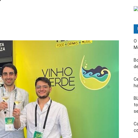
O
M
B
d
Ce
ha
BL
t
s
Ca
co