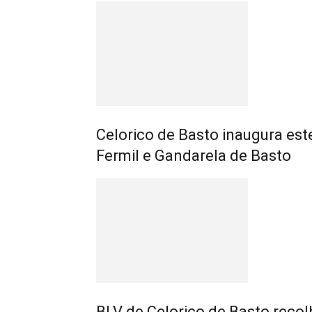
Celorico de Basto inaugura est
Fermil e Gandarela de Basto
BLV de Celorico de Basto recol