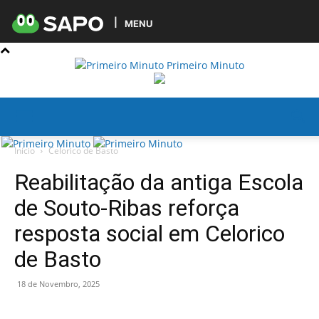
MENU
Primeiro Minuto
Início
Celorico de Basto
Reabilitação da antiga Escola
de Souto-Ribas reforça
resposta social em Celorico
de Basto
18 de Novembro, 2025