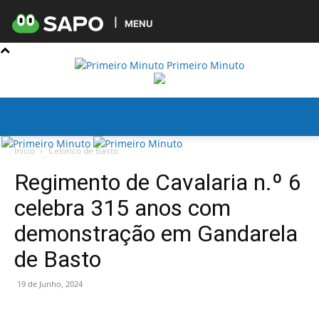
MENU
Primeiro Minuto
Início
Celorico de Basto
Regimento de Cavalaria n.º 6
celebra 315 anos com
demonstração em Gandarela
de Basto
19 de Junho, 2024