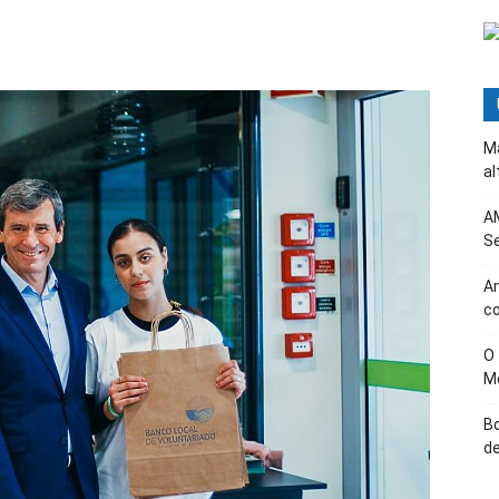
Ma
al
AM
Se
Am
c
O
M
B
d