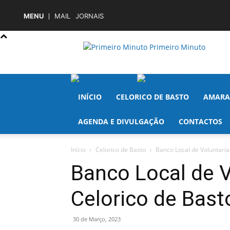
MENU
MAIL
JORNAIS
Primeiro Minuto
INÍCIO
CELORICO DE BASTO
AMARA
AGENDA E DIVULGAÇÃO
CONTACTOS
Início
Celorico de Basto
Banco Local de Voluntaria
Banco Local de V
Celorico de Bast
30 de Março, 2023