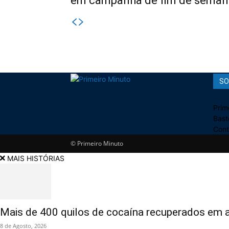
em campanha de fim de seman
SO
Prim
Bast
Cont
© Primeiro Minuto
MAIS HISTÓRIAS
Mais de 400 quilos de cocaína recuperados em 
8 de Agosto, 2026