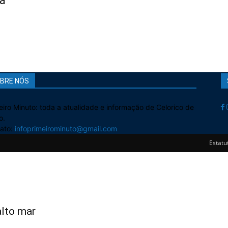
a
BRE NÓS
eiro Minuto: toda a atualidade e informação de Celorico de
o.
ato:
infoprimeirominuto@gmail.com
Estatut
alto mar