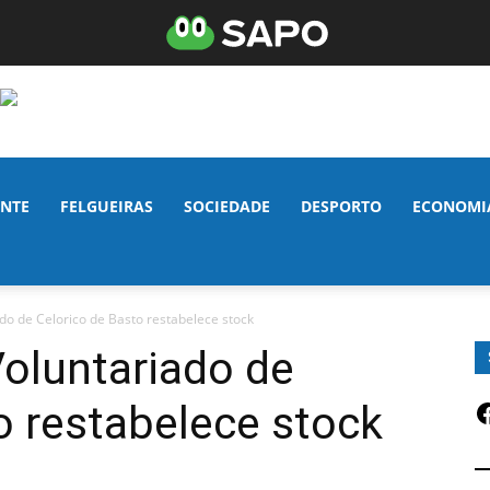
NTE
FELGUEIRAS
SOCIEDADE
DESPORTO
ECONOMI
do de Celorico de Basto restabelece stock
oluntariado de
F
o restabelece stock