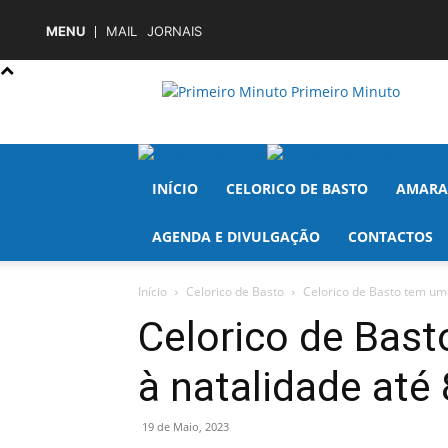
MENU
MAIL
JORNAIS
Primeiro Minuto
INÍCIO
CELORICO DE BASTO
AMARA
AGENDA E DIVULGAÇÃO
CONTACTOS
Início
Celorico de Basto
Celorico de Basto tem um 
Celorico de Bas
à natalidade até 
19 de Maio, 2023