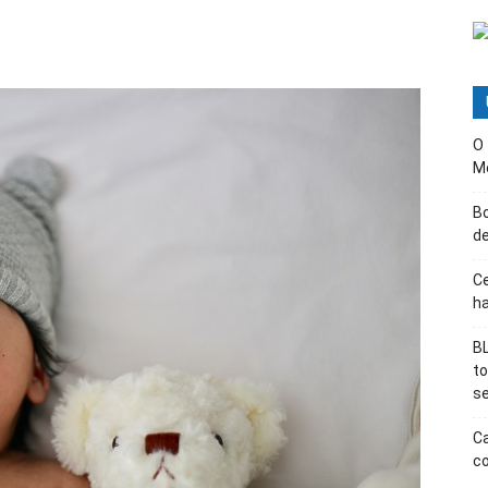
O
M
B
d
Ce
ha
BL
t
s
Ca
co