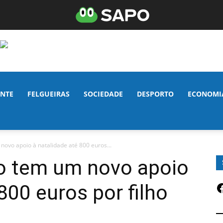
NTE
FELGUEIRAS
SOCIEDADE
DESPORTO
ECONOMI
novo apoio à natalidade até 800 euros...
to tem um novo apoio
F
800 euros por filho