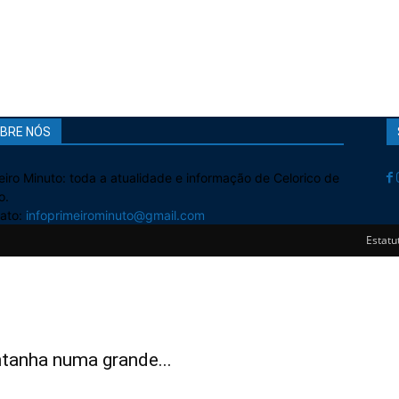
BRE NÓS
eiro Minuto: toda a atualidade e informação de Celorico de
o.
ato:
infoprimeirominuto@gmail.com
Estatut
tanha numa grande...